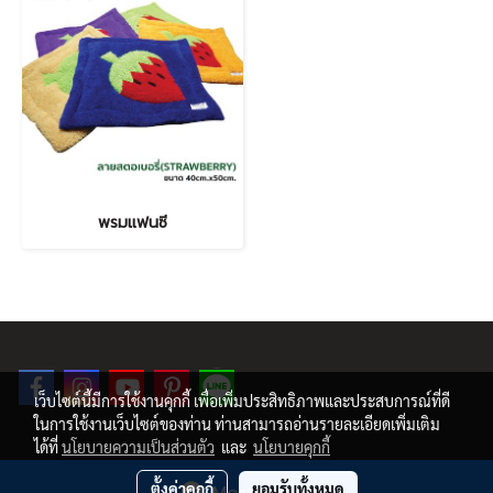
พรมแฟนซี
เว็บไซต์นี้มีการใช้งานคุกกี้ เพื่อเพิ่มประสิทธิภาพและประสบการณ์ที่ดี
ในการใช้งานเว็บไซต์ของท่าน ท่านสามารถอ่านรายละเอียดเพิ่มเติม
ได้ที่
นโยบายความเป็นส่วนตัว
และ
นโยบายคุกกี้
© COPYRIGHT 2019 ALL RIGHT RESERVED.
ตั้งค่าคุกกี้
ยอมรับทั้งหมด